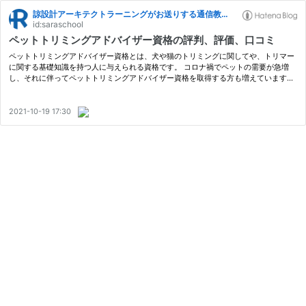
諒設計アーキテクトラーニングがお送りする通信教育ブログ
id:saraschool
ペットトリミングアドバイザー資格の評判、評価、口コミ
ペットトリミングアドバイザー資格とは、犬や猫のトリミングに関してや、トリマー
に関する基礎知識を持つ人に与えられる資格です。 コロナ禍でペットの需要が急増
し、それに伴ってペットトリミングアドバイザー資格を取得する方も増えています。
特に愛犬や愛猫を自分でトリミングしたい方、トリマーとして働いている方・…
2021-10-19 17:30