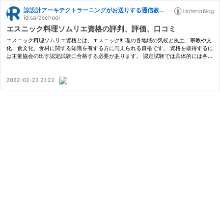
諒設計アーキテクトラーニングがお送りする通信教育ブログ
id:saraschool
エスニック料理ソムリエ資格の評判、評価、口コミ
エスニック料理ソムリエ資格とは、エスニック料理の各地域の気候と風土、宗教や文
化、食文化、食材に関する知識を有する方に与えられる資格です。 資格を取得するに
は主催協会の出す認定試験に合格する必要があります。 認定試験では具体的には各国
のお菓子の種類と特徴、調味料の使い方、アフリカの食文化、中南米の食文…
2022-02-23 21:22