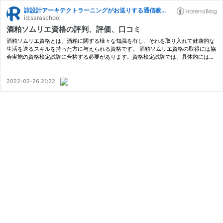
諒設計アーキテクトラーニングがお送りする通信教育ブログ
id:saraschool
酒粕ソムリエ資格の評判、評価、口コミ
酒粕ソムリエ資格とは、酒粕に関する様々な知識を有し、それを取り入れて健康的な
生活を送るスキルを持った方に与えられる資格です。 酒粕ソムリエ資格の取得には協
会実施の資格検定試験に合格する必要があります。資格検定試験では、具体的には酒
粕の栄養効果、酒粕の種類と熟成、甘酒を飲む時間と効果、酒粕に含まれるア…
2022-02-26 21:22