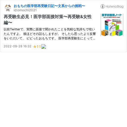
おもちの医学部再受験日記〜文系からの挑戦〜
id:omochi2021
再受験生必見！医学部面接対策〜再受験&女性
編〜
以前Twitterで、実際に面接で聞かれたことを気軽な気持ちで呟い
たんですよ。 後ほどその話もしますが。 そしたら思ったより反響
をいただいて、 ビビったおもちです。 医学部再受験生にとって面
接は確かに厄介なものかもしれません。 でも対策をしっかりすれ
2022-09-28 16:32
ば、なんてことない！ 1日8時間以上勉強できるみなさんが、10〜2
0…