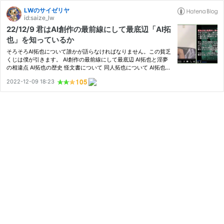
LWのサイゼリヤ
id:saize_lw
22/12/9 君はAI創作の最前線にして最底辺「AI拓
也」を知っているか
そろそろAI拓也について誰かが語らなければなりません。この貧乏
くじは僕が引きます。 AI創作の最前線にして最底辺 AI拓也と淫夢
の相違点 AI拓也の歴史 怪文書について 同人拓也について AI拓也に
ついて AI拓也傑作選 2021年11月『AI自動生成タクヤの評判』★★
2022-12-09 18:23
★ 2021年12月『タクヤ依存症対策条例』★★★ 2022年1月『AI
を使っ…