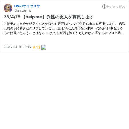
LWのサイゼリヤ
id:saize_lw
26/4/18 【help me】異性の友人を募集します
手動要約：自分が婚活すべきか否かを確定したいので異性の友人を募集します。 婚活
以前の段階をまだクリアしていない人生 ぜんぜん見えない未来への投資 何事も始め
るには遅いということはない……ただし婚活を除くかもしれない 要するにブログ就活
が成功して味を占めた？ Googleフォームへの記入をお願いします 参考：プロ…
2026-04-18 19:16