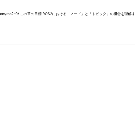
obo.com/ros2-0/ この章の目標 ROS2における「ノード」と「トピック」の概念を理解