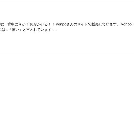
中に何か！ 何かがいる！！ yonpoさんのサイトで販売しています。 yonpo.inf
これ、家族には…「怖い」と言われています……