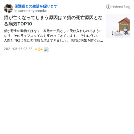
保護猫との生活を綴ります
id:sannekoyonneko
猫が亡くなってしまう原因は？猫の死亡原因とな
る病気TOP10
猫が野生の動物ではなく、家族の一員として受け入れられるように
なり、そのライフスタイルも変わってきています。 それに伴い、
人間と同様に生活習慣病も増えてきました。 未然に病気を防ぐた
めにも、猫が亡くなってしまう、死亡原因となる病気を知り、理解
2021-05-15 08:38
をし、予防をしていきたいと考えます。 猫が亡くなってしまう原
因…