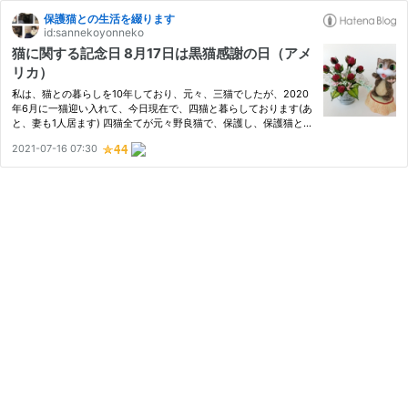
保護猫との生活を綴ります
id:sannekoyonneko
猫に関する記念日 8月17日は黒猫感謝の日（アメ
リカ）
私は、猫との暮らしを10年しており、元々、三猫でしたが、2020
年6月に一猫迎い入れて、今日現在で、四猫と暮らしております(あ
と、妻も1人居ます) 四猫全てが元々野良猫で、保護し、保護猫とし
て生活を共にしております。 保護猫多頭飼いを10年している私が
2021-07-16 07:30
知り得た事や経験した事等を日々更新しております。 猫に関する
記…