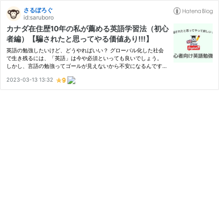
さるぼろぐ
id:saruboro
カナダ在住歴10年の私が薦める英語学習法（初心
者編）【騙されたと思ってやる価値あり!!!】
英語の勉強したいけど、どうやればいい？ グローバル化した社会
で生き残るには、「英語」は今や必須といっても良いでしょう。
しかし、言語の勉強ってゴールが見えないから不安になるんですよ
ね そこで、今回は現地の語学学校の講師がこぞって薦める【騙さ
2023-03-13 13:32
れたと思って、やって欲しい。海外ドラマ ‘’FRIENDS”（フレンズ）
…