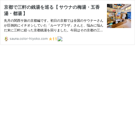
京都で三軒の銭湯を巡る【 サウナの梅湯・五香
湯・都湯 】
先月の関西サ旅の京都編です。初日の京都では全国のサウナーさん
が圧倒的にイチオシしていた「ルーマプラザ」さんと、悩みに悩ん
だ末に三軒に絞った京都銭湯を回りました。今回はその京都の三銭
湯のレポートを。京都駅に到着したのはお昼前。東京駅で新幹線
sauna.color-hiyoko.com
に...