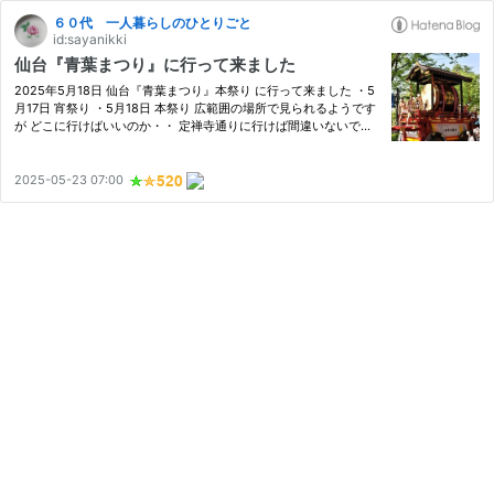
６０代 一人暮らしのひとりごと
id:sayanikki
仙台『青葉まつり』に行って来ました
2025年5月18日 仙台『青葉まつり』本祭り に行って来ました ・5
月17日 宵祭り ・5月18日 本祭り 広範囲の場所で見られるようです
が どこに行けばいいのか・・ 定禅寺通りに行けば間違いないでし
ょう ということで 仙台駅から 地下鉄南北線で 定禅寺通り近くの勾
当台公園駅で下車 仙台三越直結の地下に着くので 上へ行くと …
2025-05-23 07:00