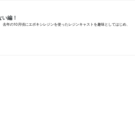
ない編！
o.jp こんにちわ。 去年の10月頃にエポキシレジンを使ったレジンキャストを趣味としてはじめ、