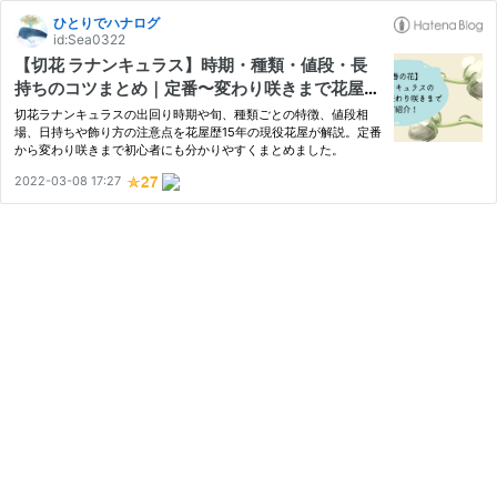
ひとりでハナログ
id:Sea0322
【切花 ラナンキュラス】時期・種類・値段・長
持ちのコツまとめ｜定番〜変わり咲きまで花屋が
解説
切花ラナンキュラスの出回り時期や旬、種類ごとの特徴、値段相
場、日持ちや飾り方の注意点を花屋歴15年の現役花屋が解説。定番
から変わり咲きまで初心者にも分かりやすくまとめました。
2022-03-08 17:27