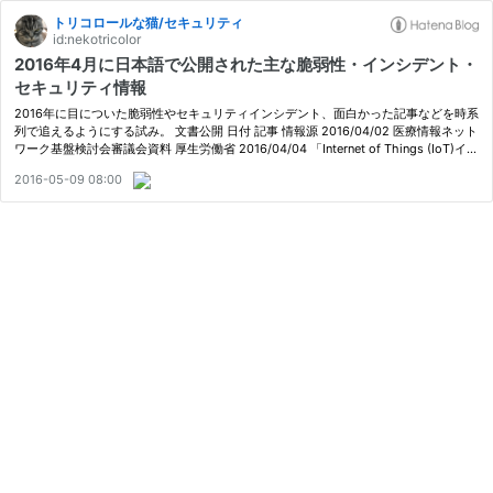
トリコロールな猫/セキュリティ
id:nekotricolor
2016年4月に日本語で公開された主な脆弱性・インシデント・
セキュリティ情報
2016年に目についた脆弱性やセキュリティインシデント、面白かった記事などを時系
列で追えるようにする試み。 文書公開 日付 記事 情報源 2016/04/02 医療情報ネット
ワーク基盤検討会審議会資料 厚生労働省 2016/04/04 「Internet of Things (IoT)イン
シデントの影響評価に関する考察」を公開いたしました！ CSAジャパン …
2016-05-09 08:00