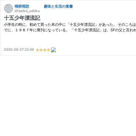
晴耕雨読 趣味と生活の覚書
id:seiko_udoku
十五少年漂流記
小学生の時に、初めて買った本の中に「十五少年漂流記」があった。 そのころ
でに、１９８７年に廃刊になっている。 「十五少年漂流記」は、SFの父と言わ
2020-09-27 22:46