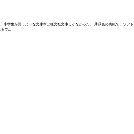
は、小学生が買うような文庫本は旺文社文庫しかなかった。 薄緑色の表紙で、ソフト
れるフ…