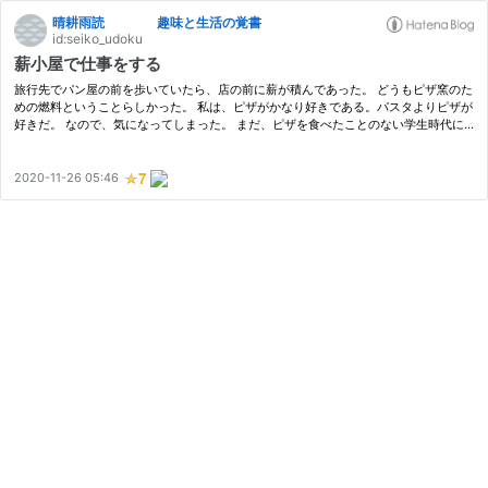
晴耕雨読 趣味と生活の覚書
id:seiko_udoku
薪小屋で仕事をする
旅行先でパン屋の前を歩いていたら、店の前に薪が積んであった。 どうもピザ窯のた
めの燃料ということらしかった。 私は、ピザがかなり好きである。パスタよりピザが
好きだ。 なので、気になってしまった。 まだ、ピザを食べたことのない学生時代に
読んだ狐狸庵先生の作品に、 女子学生と「ピッツァ」を 食べた、とあって…
2020-11-26 05:46