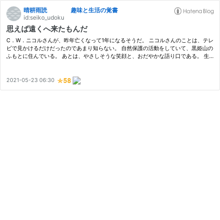
晴耕雨読 趣味と生活の覚書
id:seiko_udoku
思えば遠くへ来たもんだ
C．W．ニコルさんが、昨年亡くなって1年になるそうだ。 ニコルさんのことは、テレ
ビで見かけるだけだったのであまり知らない。 自然保護の活動をしていて、黒姫山の
ふもとに住んでいる。 あとは、やさしそうな笑顔と、おだやかな語り口である。 生
まれ育ったところを離れて、まったく違うことばや文化のなかで生きることを…
2021-05-23 06:30