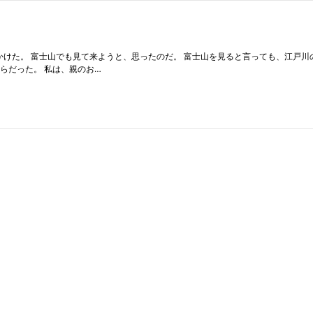
出かけた。 富士山でも見て来ようと、思ったのだ。 富士山を見ると言っても、江戸
らだった。 私は、親のお…