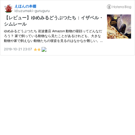
えほんの本棚
id:uzumaki-guruguru
【レビュー】ゆめみるどうぶつたち：イザベル・
シムレール
ゆめみるどうぶつたち 岩波書店 Amazon 動物の寝顔ってどんなだ
ろう？ 家で飼っている動物なら見たことがあるけれども、大きな
動物や家で飼えない動物たちの寝姿を見るのはなかなか難しい。
かわいい寝顔だろうか？ それとも、常に外敵を警戒してゆっくり
2019-10-21 23:07
寝ていないかも？ ・・・なんてことを想像しながら、動物たちの
夜の…