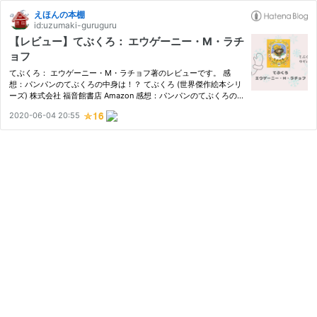
えほんの本棚
id:uzumaki-guruguru
【レビュー】てぶくろ： エウゲーニー・M・ラチ
ョフ
てぶくろ： エウゲーニー・M・ラチョフ著のレビューです。 感
想：パンパンのてぶくろの中身は！？ てぶくろ (世界傑作絵本シリ
ーズ) 株式会社 福音館書店 Amazon 感想：パンパンのてぶくろの
中身は！？ 冬になると、たまに見かけるてぶくろの落とし物。 だ
2020-06-04 20:55
れかのだいじなてぶくろが、寂しそうに道端にあると、 なんとな
く…