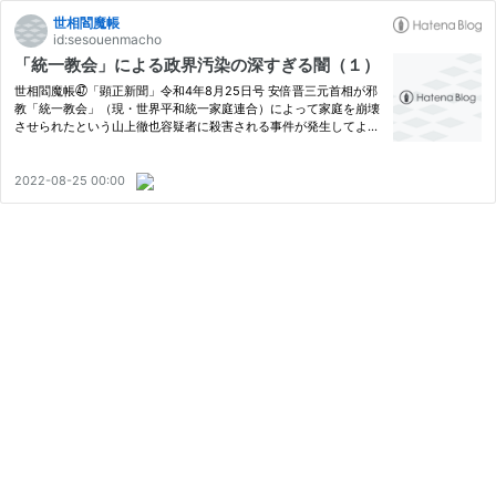
世相閻魔帳
id:sesouenmacho
「統一教会」による政界汚染の深すぎる闇（１）
世相閻魔帳㊼「顕正新聞」令和4年8月25日号 安倍晋三元首相が邪
教「統一教会」（現・世界平和統一家庭連合）によって家庭を崩壊
させられたという山上徹也容疑者に殺害される事件が発生してよ
り、統一教会による霊感商法（先祖因縁や霊界の恐怖を煽って壺や
印鑑等の物品を購入させ、不当に高額な金銭等を取る商法）等の被
害…
2022-08-25 00:00