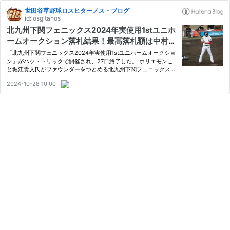
世田谷草野球ロスヒターノス・ブログ
id:losgitanos
北九州下関フェニックス2024年実使用1stユニホ
ームオークション落札結果！最高落札額は中村道
太郎選手の40,750円！！
「北九州下関フェニックス2024年実使用1stユニホームオークショ
ン」がハットトリックで開催され、27日終了した。 ホリエモンこ
と堀江貴文氏がファウンダーをつとめる北九州下関フェニックス。
2022年シーズンより独立リーグ・ヤマエグループ九州アジアリー
2024-10-28 10:00
グに参入し今年は3年目で悲願の初優勝を果たした。球団史に残る
2024…