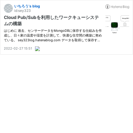
いちろう’s blog
id:sey323
Cloud Pub/Subを利用したワークキューシステ
ムの構築
はじめに 過去、センサーデータをMongoDBに保存する仕組みを作
成し、日々家の温度や湿度を計測して、快適な住空間の構築に努め
ている。 sey323log.hatenablog.com データを取得して保存する
流れ しかしこの仕組みでは、MongoDBサーバが落ちている時はセ
2022-02-27 15:51
ンサーデータを保存する処理が失敗するため、MongoDBが落ちて
いる間の…