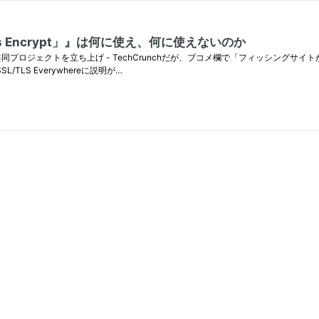
 Encrypt」』は何に使え、何に使えないのか
Fが共同プロジェクトを立ち上げ - TechCrunchだが、ブコメ欄で「フィッシング
SSL/TLS Everywhereに説明が…