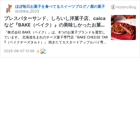
ほぼ毎日お菓子を食べてるスイーツブログ／鹿の菓子
id:shika_2023
プレスバターサンド、しろいし洋菓子店、caica
など『BAKE（ベイク）』の美味しかったお菓子
のまとめです｜ギフト・通販情報付き
『株式会社 BAKE（ベイク）』は、8つのお菓子ブランドを運営し
ています。 北海道生まれのチーズ菓子専門店『BAKE CHEESE TAR
T（ベイクチーズタルト）』 焼きたてカスタードアップルパイ専門
店『RINGO（リンゴ）』 バターサンド専門店『PRESS BUTTER S
2025-06-07 12:56
AND（プレスバターサンド）』 バター和菓子専門店『八 by PRES
S BUTTER …