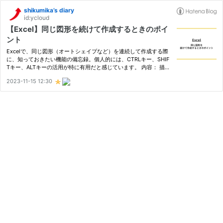
shikumika’s diary
id:ycloud
【Excel】同じ図形を続けて作成するときのポイ
ント
Excelで、同じ図形（オートシェイプなど）を連続して作成する際
に、知っておきたい機能の備忘録。個人的には、CTRLキー、SHIF
Tキー、ALTキーの活用が特に有用だと感じています。 内容： 描画
モードのロック Ctrlキー、Shiftキー、Altキーの活用 Ctrl（図形の
2023-11-15 12:30
コピー） Ctrl＋Shift（図形のコピー＋縦方向か横方向の位置固定…