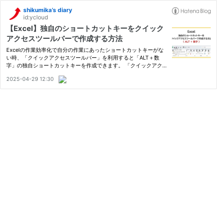
shikumika’s diary
id:ycloud
【Excel】独自のショートカットキーをクイック
アクセスツールバーで作成する方法
Excelの作業効率化で自分の作業にあったショートカットキーがな
い時、「クイックアクセスツールバー」を利用すると「ALT＋数
字」の独自ショートカットキーを作成できます。 「クイックアク
セスツールバー」に登録できる操作はショートカットキーに登録可
2025-04-29 12:30
能で、「新しいウィンドウを開く」を事例に説明します。 内容：
アウ…