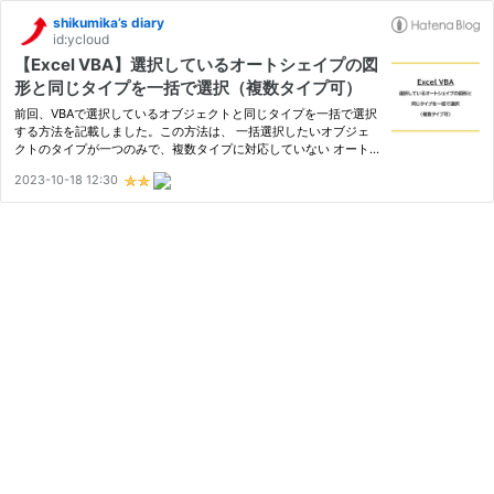
shikumika’s diary
id:ycloud
【Excel VBA】選択しているオートシェイプの図
形と同じタイプを一括で選択（複数タイプ可）
前回、VBAで選択しているオブジェクトと同じタイプを一括で選択
する方法を記載しました。この方法は、 一括選択したいオブジェ
クトのタイプが一つのみで、複数タイプに対応していない オート
シェイプの図形の詳細な分類に対応していない という仕様だった
2023-10-18 12:30
ので、上記課題に対応したVBAの備忘録。 事例の前提 VBAで選択
して…