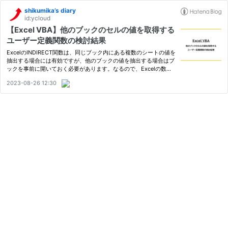
shikumika’s diary
id:ycloud
【Excel VBA】他のブックのセルの値を取得する
ユーザー定義関数の検討結果
ExcelのINDIRECT関数は、同じブック内にある複数のシートの値を
抽出する場合には有効ですが、他のブックの値を抽出する場合はブ
ックを事前に開いておく必要があります。なるので、Excelの数式
として利用できるユーザー定義関数で対応できないかを検討した備
2023-08-26 12:30
忘録。