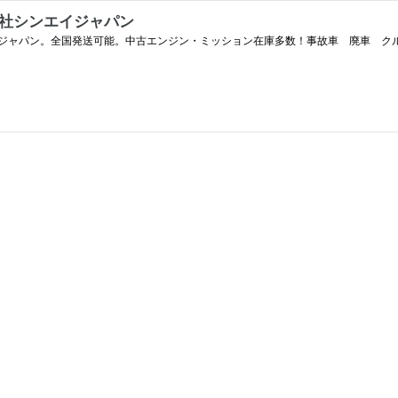
会社シンエイジャパン
ジャパン。全国発送可能。中古エンジン・ミッション在庫多数！事故車 廃車 ク