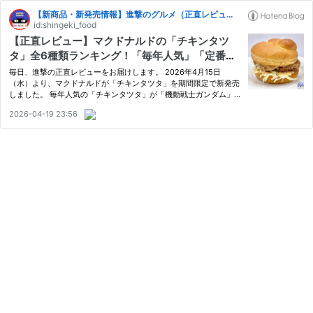
【新商品・新発売情報】進撃のグルメ（正直レビュー）
id:shingeki_food
【正直レビュー】マクドナルドの「チキンタツ
タ」全6種類ランキング！「毎年人気」「定番・
新作・復活どれもおいしい」
毎日、進撃の正直レビューをお届けします。 2026年4月15日
（水）より、マクドナルドが「チキンタツタ」を期間限定で新発売
しました。 毎年人気の「チキンタツタ」が「機動戦士ガンダム」
とコラボ、新作の「タルタル油淋鶏風チキンタツタ」「チーズチキ
2026-04-19 23:56
ンタツタ」、定番の「チキンタツタ」に加え、「シャカシャカポテ
ト じ…