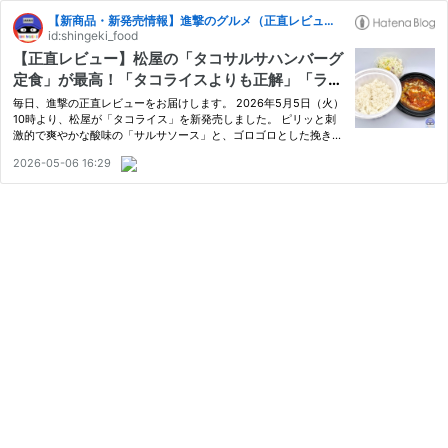
【新商品・新発売情報】進撃のグルメ（正直レビュー）
id:shingeki_food
【正直レビュー】松屋の「タコサルサハンバーグ
定食」が最高！「タコライスよりも正解」「ライ
スもサラダもすすむ」など
毎日、進撃の正直レビューをお届けします。 2026年5月5日（火）
10時より、松屋が「タコライス」を新発売しました。 ピリッと刺
激的で爽やかな酸味の「サルサソース」と、ゴロゴロとした挽き肉
の旨みが凝縮された「タコライスソース」が、シャキシャキの生野
2026-05-06 16:29
菜やチーズと絡み合う、スパイシーなおいしさの逸品です。 混ぜ
る…