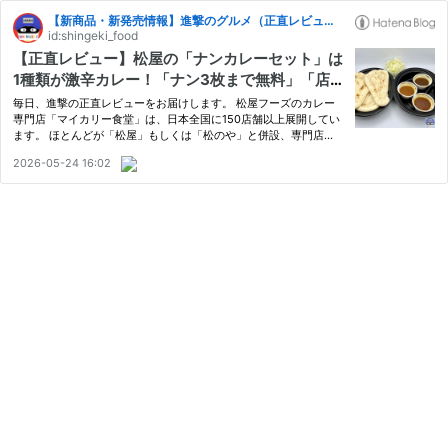
【新商品・新発売情報】進撃のグルメ（正直レビュー）
id:shingeki_food
【正直レビュー】松屋の「ナンカレーセット」は
1種類が激辛カレー！「ナン3枚まで無料」「店舗
限定」「マイカリー食堂併設」
毎日、進撃の正直レビューをお届けします。 松屋フーズのカレー
専門店「マイカリー食堂」は、日本全国に150店舗以上展開してい
ます。 ほとんどが「松屋」もしくは「松のや」と併設、専門店
は、高田馬場店・上野店・板橋本町店・三鷹店のみです。 松屋併
2026-05-24 16:02
設店舗では、期間限定・店舗限定メニュー「ナンカレーセット第3
弾（10…