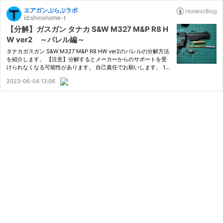
エアガンぶらぶラボ
id:shinonome-t
【分解】ガスガン タナカ S&W M327 M&P R8 H
W ver2 ～バレル編～
タナカガスガン S&W M327 M&P R8 HW ver2のバレルの分解方法
を紹介します。 【注意】分解するとメーカーからのサポートを受
けられなくなる可能性があります。 自己責任でお願いします。 1、
まずバレル上部にあるイモネジ4個を外します。 ４個とも同じサイ
2023-06-04 13:06
ズです。 2、アウターバレルを前方にずらして引き抜くように外し
ま…