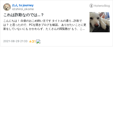
わん to journey
id:shiroi_okome
これは詐欺なのでは…？
こんにちは！ 白柴のおこめ飼い主です タイトルの通り…詐欺で
は？ と思ったので、PCを開きブログを確認。 ありがたいことに更
新をしていないにも かかわらず、たくさんの閲覧数が もう、これ
は、完全に ブログ更新するする詐欺だ と、思った飼い主でした。
皆さんの地域はコロナどうですか？ おこめと過ごしているここ愛
知…
2021-08-29 21:33