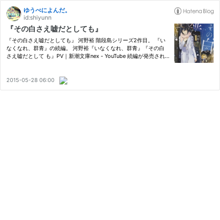
ゆうべによんだ。
id:shiyunn
『その白さえ嘘だとしても』
『その白さえ嘘だとしても』 河野裕 階段島シリーズ2作目。 『い
なくなれ、群青』の続編。 河野裕『いなくなれ、群青』『その白
さえ嘘だとして も』PV｜新潮文庫nex - YouTube 続編が発売され
るのをとても心待ちにしていました。 今回の階段島はクリスマ
ス。 クリスマスにまつわる七不思議がまことしやかに広まり、七
草を…
2015-05-28 06:00