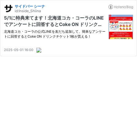
サイドバー シーナ
id:Inside_Shiina
5/1に特典来てます！北海道コカ・コーラのLINE
でアンケートに回答するとCoke ON ドリンクチ
ケット1枚が貰える！
北海道コカ・コーラの公式LINEを友だち追加して、簡単なアンケー
トに回答するとCoke ON ドリンクチケット1枚が貰える！
2025-05-01 16:00