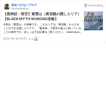
決めつけないブログ
id:sikemokux
【黒神話：悟空】紫雲山（黄花観の隠しエリア）
【BLACK MYTH WUKONG攻略】
今回は「紫雲山」の攻略です。 このエリアは「黄花観」から入る
ことができる隠しエリアで、「盤糸洞」で黒手の道人と戦っている
ことが条件です。詳しくは下記記事をご覧ください。 sikemokux.c
om 「黄花観」で黒手の道人を倒すと、奥の壁画から「紫雲山」に
2024-08-30 00:05
入ることができる 「紫雲山」に入って道なりに進むと左側に宝箱
…