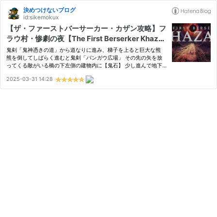
決めつけないブログ
id:sikemokux
【ザ・ファーストバーサーカー・カザン攻略】フ
ラウ村・惨劇の夜【The First Berserker Khaza
n】
鬼剣「鬼神憑きの道」から道なりに進み、梯子を上ると巨大な熊
熊を倒してしばらく進むと鬼剣「バンガウ広場」 その先の矢を放
ってくる敵がいる橋の下左側の建物内に【鬼石】 少し進んで地下
捕食者が潜んでいる広場から階段の方を向くと、橋の下あたりに
2025-03-31 14:28
【鬼石】 その広場の壺を壊すと【壺の精霊】 目の前の建物内に宝
箱 …