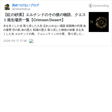
決めつけないブログ
id:sikemokux
【紅の砂漠】エルナンドのその後の物語、クエス
ト発生場所一覧【Crimson Desert】
夫を失くした女 取り戻した人生 忘れられない感謝 採掘権の代償 血
の復讐 空の机 命の恩人 戦場の恩人 取り戻した槍術の命脈 夫を失
くした女 エルナンドの南。フォレンティンの小屋。 取り戻した人
生 エルナンドの街のすぐ下、ブルーモント果実酒貯蔵庫。 忘れら
2026-05-17 17:38
れない感謝 エルナンドの街の南東、金風商会の交易所。 採掘…