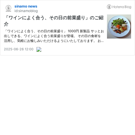
sinamo news
id:sinamoblog
「ワインによく合う、その日の前菜盛り」のご紹
介
「ワインによく合う、その日の前菜盛り」 1000円 新製品 サッとお
出しできる、ワインによく合う前菜盛りが登場。 その日の食材を
活用し、気軽にお愉しみいただけるようにいたしております。 お
一人でもお二人以上でも良かったら、アテ代わりとしてもご利用く
2025-06-26 12:00
ださい。 店主のひと言：サケ呑みとしては何よりもサッと最初の…