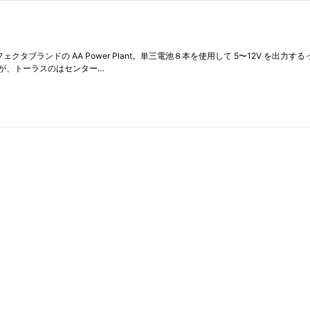
エフェクタブランドの AA Power Plant。単三電池８本を使用して 5〜12V 
るが、トーラスのはセンター…