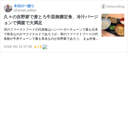
今日の一語り
id:small_editor
久々の吉野家で麦とろ牛皿御膳定食、冷汁バージ
ョンで満腹で大満足
洋のファーストフードの代表格はハンバーガーチェーンで最も日本
で有名なのがマクドナルドであろうが、和のファーストフードの代
表格が牛丼チェーンで最も有名なのが吉野家であろう。 まぁ外食
と言えば家食にない付加価値を求めたいので一般的なファーストフ
2026-06-22 07:36
ードチェーンからは足が遠のいていたのだが、知人がこの時期に
は…