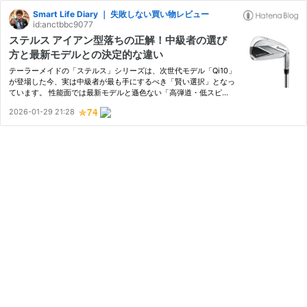
Smart Life Diary ｜ 失敗しない買い物レビュー
id:anctbbc9077
ステルス アイアン型落ちの正解！中級者の選び
方と最新モデルとの決定的な違い
テーラーメイドの「ステルス」シリーズは、次世代モデル「Qi10」
が登場した今、実は中級者が最も手にするべき「賢い選択」となっ
ています。 性能面では最新モデルと遜色ない「高弾道・低スピ
ン」を実現しており、マークダウン（型落ちによる値下げ）によっ
2026-01-29 21:28
てコスパが爆発。浮いた予算をラウンド代や練習代に回せるメリッ
ト…