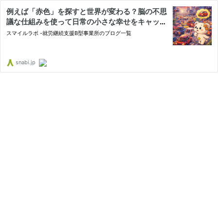
例えば「赤色」を探すと世界が変わる？脳の不思
議な仕組みを使って日常の小さな幸せをキャッチ
するコツスマイルラボ のブログ | LITALICO仕事
スマイルラボ -就労継続支援B型事業所のブログ一覧
ナビ
snabi.jp