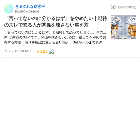
きまぐれな紡ぎ手
id:snowpeace
「言ってないのに分かるはず」をやめたい｜期待
のズレで怒る人が関係を壊さない整え方
「言ってないのに分かるはず」と期待して怒ってしまう…。その正
体は“期待のズレ”です。関係を壊さないために、察してをやめて共
有する方法、怒りを確認に変える言い換え、3秒ルールまで具体的
に解説します。 「なんでやってないの？」そう言った瞬間、相手
2025-12-20 06:00
の表情がスッと冷めた。 心当たりがあるなら、あなたは“性格が悪
い…