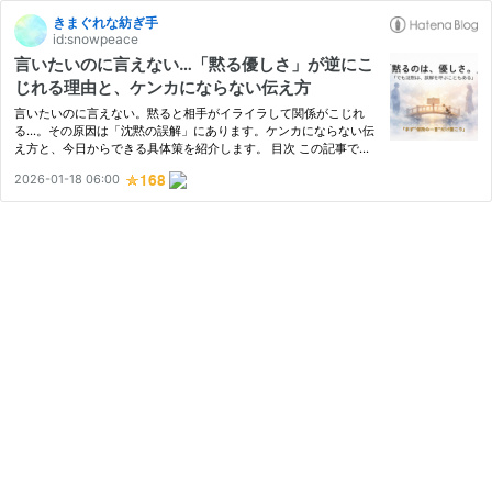
きまぐれな紡ぎ手
id:snowpeace
言いたいのに言えない…「黙る優しさ」が逆にこ
じれる理由と、ケンカにならない伝え方
言いたいのに言えない。黙ると相手がイライラして関係がこじれ
る…。その原因は「沈黙の誤解」にあります。ケンカにならない伝
え方と、今日からできる具体策を紹介します。 目次 この記事でわ
かること：言えない自分を責めずに、沈黙が誤解される理由と、ケ
2026-01-18 06:00
ンカになりにくい伝え方（保険の一言・Iメッセージ・1ミリ本音）
を…