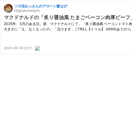
ソロ活おっさんのアローン飯なび
id:gyakutorajiro
マクドナルドの「炙り醤油風 たまごベーコン肉厚ビーフ
2025年、3月のある日。昼、マクドナルドにて。「炙り醤油風 ベーコントマト
大きさに「え、なくなったの」「泣けます」 | TRILL【トリル】 trilltrill.jp 
2025-09-20 23:11